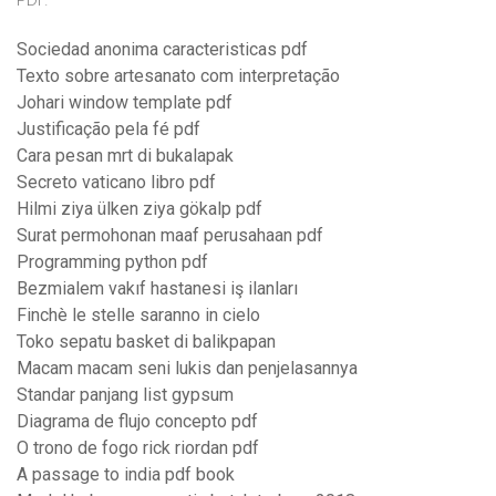
PDF.
Sociedad anonima caracteristicas pdf
Texto sobre artesanato com interpretação
Johari window template pdf
Justificação pela fé pdf
Cara pesan mrt di bukalapak
Secreto vaticano libro pdf
Hilmi ziya ülken ziya gökalp pdf
Surat permohonan maaf perusahaan pdf
Programming python pdf
Bezmialem vakıf hastanesi iş ilanları
Finchè le stelle saranno in cielo
Toko sepatu basket di balikpapan
Macam macam seni lukis dan penjelasannya
Standar panjang list gypsum
Diagrama de flujo concepto pdf
O trono de fogo rick riordan pdf
A passage to india pdf book