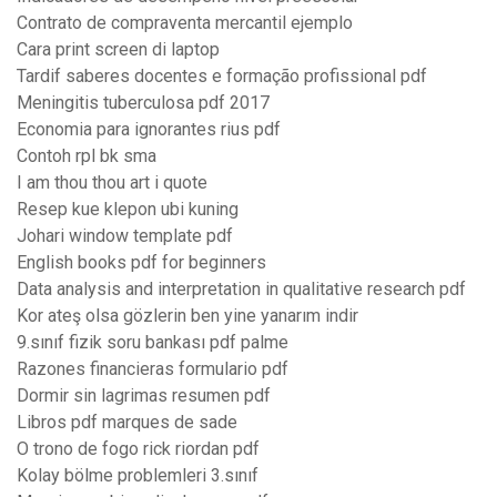
Contrato de compraventa mercantil ejemplo
Cara print screen di laptop
Tardif saberes docentes e formação profissional pdf
Meningitis tuberculosa pdf 2017
Economia para ignorantes rius pdf
Contoh rpl bk sma
I am thou thou art i quote
Resep kue klepon ubi kuning
Johari window template pdf
English books pdf for beginners
Data analysis and interpretation in qualitative research pdf
Kor ateş olsa gözlerin ben yine yanarım indir
9.sınıf fizik soru bankası pdf palme
Razones financieras formulario pdf
Dormir sin lagrimas resumen pdf
Libros pdf marques de sade
O trono de fogo rick riordan pdf
Kolay bölme problemleri 3.sınıf