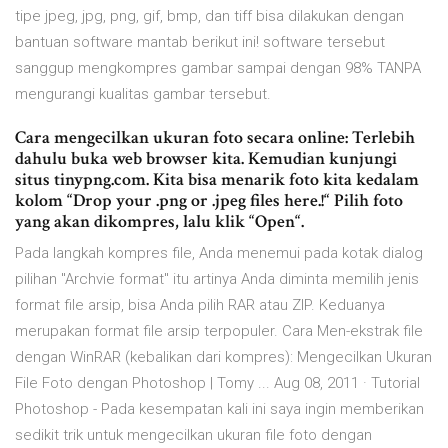
tipe jpeg, jpg, png, gif, bmp, dan tiff bisa dilakukan dengan
bantuan software mantab berikut ini! software tersebut
sanggup mengkompres gambar sampai dengan 98% TANPA
mengurangi kualitas gambar tersebut.
Cara mengecilkan ukuran foto secara online: Terlebih
dahulu buka web browser kita. Kemudian kunjungi
situs tinypng.com. Kita bisa menarik foto kita kedalam
kolom “Drop your .png or .jpeg files here.!“ Pilih foto
yang akan dikompres, lalu klik “Open“.
Pada langkah kompres file, Anda menemui pada kotak dialog
pilihan "Archvie format" itu artinya Anda diminta memilih jenis
format file arsip, bisa Anda pilih RAR atau ZIP. Keduanya
merupakan format file arsip terpopuler. Cara Men-ekstrak file
dengan WinRAR (kebalikan dari kompres): Mengecilkan Ukuran
File Foto dengan Photoshop | Tomy ... Aug 08, 2011 · Tutorial
Photoshop - Pada kesempatan kali ini saya ingin memberikan
sedikit trik untuk mengecilkan ukuran file foto dengan