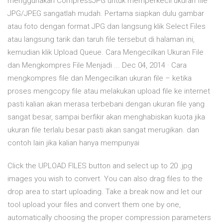
menggunakan CompressJPG untuk memperkecil ukuran file
JPG/JPEG sangatlah mudah. Pertama siapkan dulu gambar
atau foto dengan format JPG dan langsung klik Select Files
atau langsung tarik dan taruh file tersebut di halaman ini,
kemudian klik Upload Queue. Cara Mengecilkan Ukuran File
dan Mengkompres File Menjadi ... Dec 04, 2014 · Cara
mengkompres file dan Mengecilkan ukuran file – ketika
proses mengcopy file atau melakukan upload file ke internet
pasti kalian akan merasa terbebani dengan ukuran file yang
sangat besar, sampai berfikir akan menghabiskan kuota jika
ukuran file terlalu besar pasti akan sangat merugikan. dan
contoh lain jika kalian hanya mempunyai
Click the UPLOAD FILES button and select up to 20 .jpg
images you wish to convert. You can also drag files to the
drop area to start uploading. Take a break now and let our
tool upload your files and convert them one by one,
automatically choosing the proper compression parameters